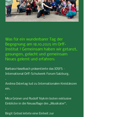
Was für ein wunderbarer Tag der
Begegnung am
18.10.2025
im Orff-
Institut ! Gemeinsam haben wir getanzt,
gesungen, gelacht und gemeinsam
Neues gelernt und erfahren:
Barbara Haselbach präsentierte das IOSFS –
International Orff-Schulwerk Forum Salzburg.
.
Andrea Ostertag lud zu Internationalen Kreistänzen
ein.
.
Mica Grüner und Rudolf Nykrin boten exklusive
Einblicke in die Neuauflage des „Musikater“.
.
Birgit Grössl leitete eine Einheit zur