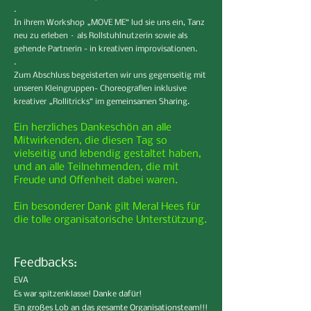
.
In ihrem Workshop „MOVE ME“ lud sie uns ein, Tanz
neu zu erleben – als Rollstuhlnutzerin sowie als
gehende Partnerin - in kreativen improvisationen.
.
Zum Abschluss begeisterten wir uns gegenseitig mit
unseren Kleingruppen- Choreografien inklusive
kreativer „Rollitricks“ im gemeinsamen Sharing.
Ein herzliches Dankeschön an alle
Mitwirkenden, die diesen Tag so
vielseitig und lebendig gestaltet haben,
und an alle Teilnehmenden, die mit
Freude und Offenheit dabei waren.
Ein besonderer Dank gilt Meral Hees für
die tolle organisatorische Unterstützung.
Feedbacks:
EVA
Es war spitzenklasse! Danke dafür!
Ein großes Lob an das gesamte Organisationsteam!!!