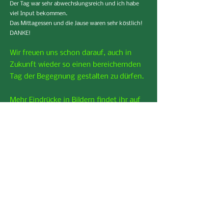
Der Tag war sehr abwechslungsreich und ich habe
viel Input bekommen.
Das Mittagessen und die Jause waren sehr köstlich!
DANKE!
Wir freuen uns schon darauf, auch in
Zukunft wieder so einen bereichernden
Tag der Begegnung gestalten zu dürfen.
Mehr Eindrücke in Bildern findet ihr auf
Instragram und Facebook unter:
Orff-Schulwerk-Austria.
Herzliche Grüße vom diesjährigen Orga-
Team:
Meral Hees, Birgit Grössl, Elisabeth
Hillinger, Barbara-Rebecca Asperger und
Anita Biebl.