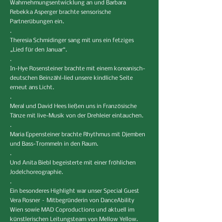
Wahrnehmungsentwicklung an und Barbara
Rebekka Asperger brachte sensorische
Partnerübungen ein.
.
Theresia Schmidinger sang mit uns ein fetziges
„Lied für den Januar“.
.
In-Hye Rosensteiner brachte mit einem koreanisch-
deutschen Beinzähl-lied unsere kindliche Seite
erneut ans Licht.
.
Meral und David Hees ließen uns in Französische
Tänze mit live-Musik von der Drehleier eintauchen.
.
Maria Eppensteiner brachte Rhythmus mit Djemben
und Bass-Trommeln in den Raum.
.
Und Anita Biebl begeisterte mit einer fröhlichen
Jodelchoreographie.
.
Ein besonderes Highlight war unser Special Guest
Vera Rosner – Mitbegründerin von DanceAbility
Wien sowie MAD Coproductions und aktuell im
künstlerischen Leitungsteam von Mellow Yellow.