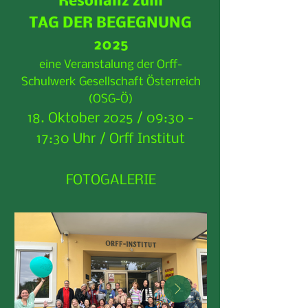
Resonanz zum
TAG DER BEGEGNUNG
2025
eine Veranstalung der Orff-
Schulwerk Gesellschaft Österreich
(OSG-Ö)
18. Oktober 2025 / 09:30 -
17:30 Uhr / Orff Institut
FOTOGALERIE